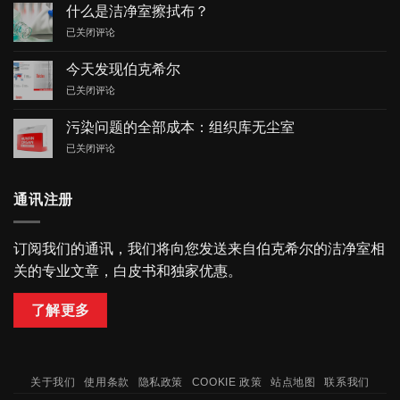
什么是洁净室擦拭布？
什
已关闭评论
么
是
今天发现伯克希尔
洁
今
已关闭评论
净
天
室
发
擦
污染问题的全部成本：组织库无尘室
现
拭
污
已关闭评论
伯
布？
染
克
问
希
题
尔
通讯注册
的
全
部
订阅我们的通讯，我们将向您发送来自伯克希尔的洁净室相
成
关的专业文章，白皮书和独家优惠。
本：
组
织
了解更多
库
无
尘
室
关于我们
使用条款
隐私政策
COOKIE 政策
站点地图
联系我们