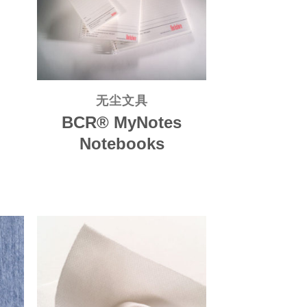
无尘文具
BCR® MyNotes
Notebooks