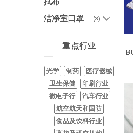
拭布
洁净室口罩
(3)
重点行业
B
光学
制药
医疗器械
卫生保健
印刷行业
微电子行
汽车行业
航空航天和国防
食品及饮料行业