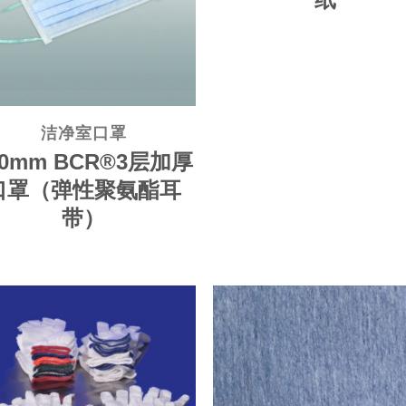
洁净室口罩
80mm BCR®3层加厚
口罩（弹性聚氨酯耳
带）