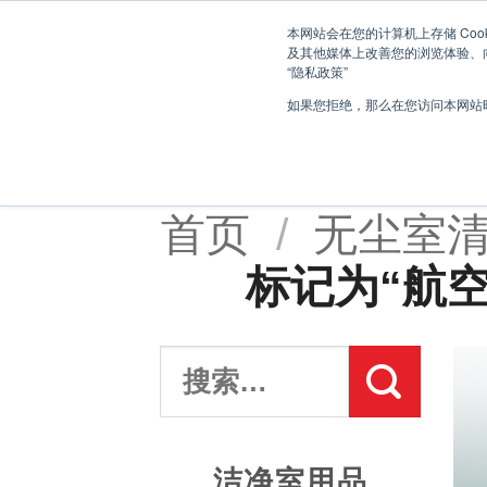
跳
欢迎登录伯克希尔的中文网站
本网站会在您的计算机上存储 Coo
到
及其他媒体上改善您的浏览体验、向
内
“隐私政策”
容
如果您拒绝，那么在您访问本网站时
首页
/
无尘室
标记为“航
搜
索：
洁净室用品