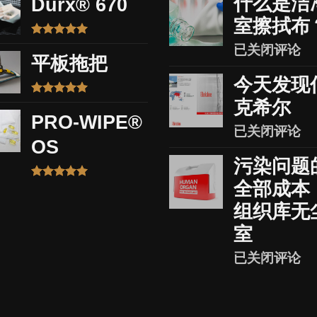
什么是洁
Durx® 670
室擦拭布
评分
5.00
什
已关闭评论
&sol; 5
平板拖把
么
今天发现
是
洁
克希尔
评分
5.00
&sol; 5
净
PRO-WIPE®
今
已关闭评论
室
OS
天
擦
污染问题
发
拭
现
布？
全部成本
评分
5.00
伯
&sol; 5
组织库无
克
室
希
尔
污
已关闭评论
染
问
题