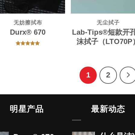
无妨擦拭布
无尘拭子
Durx® 670
Lab-Tips®短款开
沫拭子（LTO70P
评分
5
&sol; 5
1
2
明星产品
最新动态