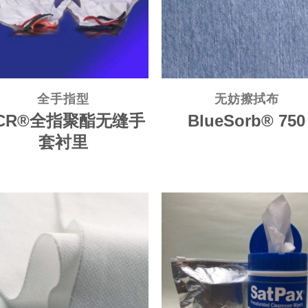
全手指型
无妨擦拭布
CR®全指聚酯无缝手
BlueSorb® 750
套衬里