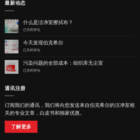
最新动态
什么是洁净室擦拭布？
什
已关闭评论
么
是
今天发现伯克希尔
洁
今
已关闭评论
净
天
室
发
擦
污染问题的全部成本：组织库无尘室
现
拭
污
已关闭评论
伯
布？
染
克
问
希
题
尔
通讯注册
的
全
部
订阅我们的通讯，我们将向您发送来自伯克希尔的洁净室相
成
关的专业文章，白皮书和独家优惠。
本：
组
织
了解更多
库
无
尘