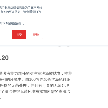
联系我们
查找控污专家
服务
您。我们收集这些信息是为了在本网站
 有关的更多信息，请查看我们的
希尔公司
工业
产品
资讯
客户服务
（即不希望被跟踪）。
接受
拒绝
120
pe®120是吸液能力超强的洁净室洗涤擦拭巾，推荐
上级别的环境中。由100％连续长丝涤纶针织
严格的无菌处理，并且有可查的无菌处理
0提供了清洁关键无菌环境擦拭布所需的高清洁
。