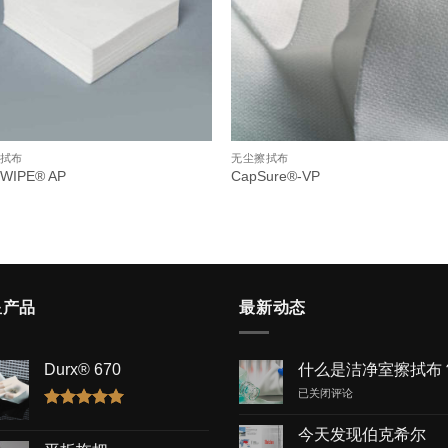
拭布
无尘擦拭布
WIPE® AP
CapSure®-VP
星产品
最新动态
Durx® 670
什么是洁净室擦拭布
什
已关闭评论
么
评分
5.00
是
今天发现伯克希尔
&sol; 5
洁