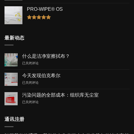
评分
5.00
&sol; 5
PRO-WIPE® OS
评分
5.00
&sol; 5
最新动态
什么是洁净室擦拭布？
什
已关闭评论
么
是
今天发现伯克希尔
洁
今
已关闭评论
净
天
室
发
擦
污染问题的全部成本：组织库无尘室
现
拭
污
已关闭评论
伯
布？
染
克
问
希
题
尔
通讯注册
的
全
部