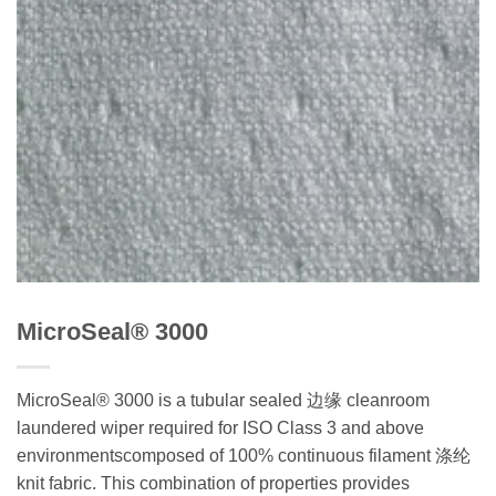
MicroSeal® 3000
MicroSeal® 3000 is a tubular sealed 边缘 cleanroom
laundered wiper required for ISO Class 3 and above
environmentscomposed of 100% continuous filament 涤纶
knit fabric. This combination of properties provides