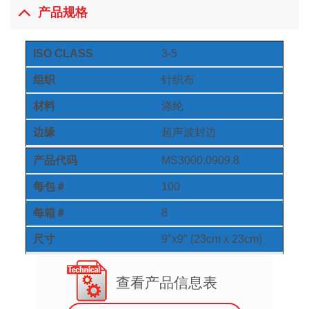
产品规格
ISO CLASS
3-5
组织
针织布
材料
涤纶
边缘
超声波封边
产品代码
MS3000.0909.8
每包＃
100
每箱＃
8
尺寸
9″x9″ (23cm x 23cm)
查看产品信息表