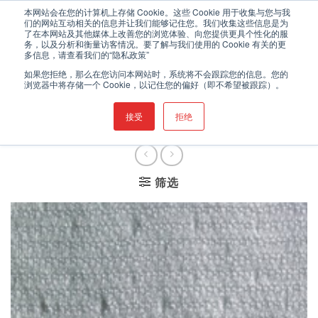
跳
欢迎登录伯克希尔的中文网站
本网站会在您的计算机上存储 Cookie。这些 Cookie 用于收集与您与我
们的网站互动相关的信息并让我们能够记住您。我们收集这些信息是为
到
了在本网站及其他媒体上改善您的浏览体验、向您提供更具个性化的服
内
务，以及分析和衡量访客情况。要了解与我们使用的 Cookie 有关的更
0
多信息，请查看我们的“隐私政策”
容
如果您拒绝，那么在您访问本网站时，系统将不会跟踪您的信息。您的
浏览器中将存储一个 Cookie，以记住您的偏好（即不希望被跟踪）。
首页
/
无尘室清洁耗材
/
无尘
接受
拒绝
擦拭布
/
涤纶擦拭布
筛选