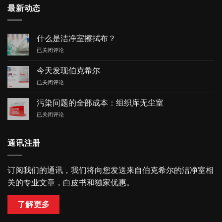
最新动态
什么是洁净室擦拭布？
什
已关闭评论
么
是
今天发现伯克希尔
洁
今
已关闭评论
净
天
室
发
擦
污染问题的全部成本：组织库无尘室
现
拭
污
已关闭评论
伯
布？
染
克
问
希
题
尔
通讯注册
的
全
部
订阅我们的通讯，我们将向您发送来自伯克希尔的洁净室相
成
关的专业文章，白皮书和独家优惠。
本：
组
织
了解更多
库
无