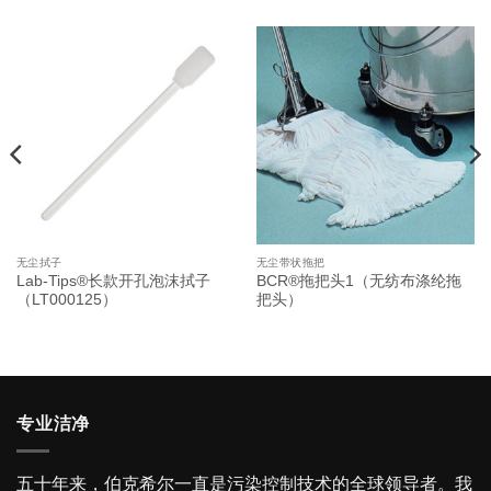
无尘拭子
无尘带状拖把
Lab-Tips®长款开孔泡沫拭子
BCR®拖把头1（无纺布涤纶拖
（LT000125）
把头）
专业洁净
五十年来，伯克希尔一直是污染控制技术的全球领导者。我